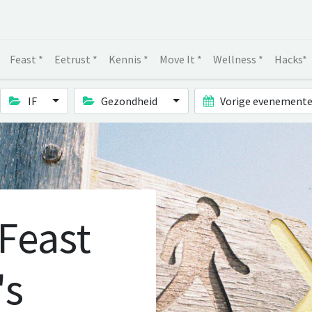
Feast *
Eetrust *
Kennis *
Move It *
Wellness *
Hacks*
IF
Gezondheid
Vorige evenement
 Feast
's